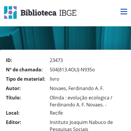
ID:
23473
Nº de chamada:
504(813.4OLI)-N935o
Tipo de material:
livro
Autor:
Novaes, Ferdinando A. F.
Título:
Olinda : evolução ecologica /
Ferdinando A. F. Novaes. -
Local:
Recife
Editor:
Instituto Joaquim Nabuco de
Pesquisas Sociais