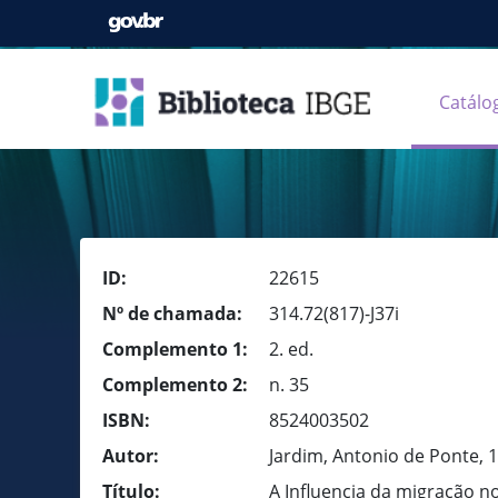
Catálo
ID:
22615
Nº de chamada:
314.72(817)-J37i
Complemento 1:
2. ed.
Complemento 2:
n. 35
ISBN:
8524003502
Autor:
Jardim, Antonio de Ponte, 
Título:
A Influencia da migração n