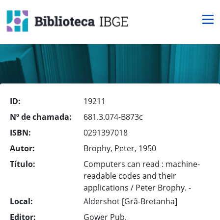
ID:
19211
Nº de chamada:
681.3.074-B873c
ISBN:
0291397018
Autor:
Brophy, Peter, 1950
Título:
Computers can read : machine-
readable codes and their
applications / Peter Brophy. -
Local:
Aldershot [Grã-Bretanha]
Editor:
Gower Pub.