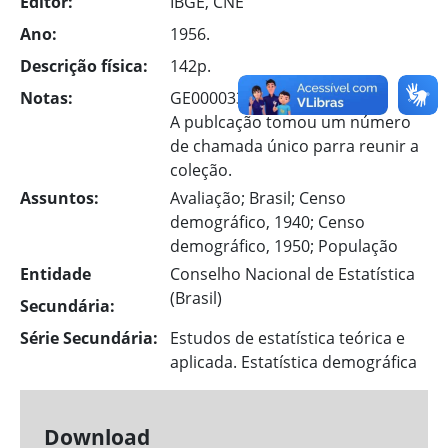
Editor:
IBGE, CNE
Ano:
1956.
Descrição física:
142p.
Notas:
GE00003397-5
A publcação tomou um número
de chamada único parra reunir a
coleção.
Assuntos:
Avaliação; Brasil; Censo
demográfico, 1940; Censo
demográfico, 1950; População
Entidade
Conselho Nacional de Estatística
(Brasil)
Secundária:
Série Secundária:
Estudos de estatística teórica e
aplicada. Estatística demográfica
Download