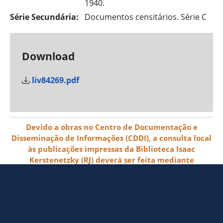
1940.
Série Secundária:
Documentos censitários. Série C
Download
liv84269.pdf
Devido a obras no Centro de Documentação e
Disseminação de Informações (CDDI), a consulta local
às publicações impressas da Biblioteca Isaac
Kerstenetzky (RJ) deverá ser feita mediante
agendamento pelo e-mail biblioteca@ibge.gov.br
© 2026 IBGE - Instituto Brasileiro de
Geografia e Estatística