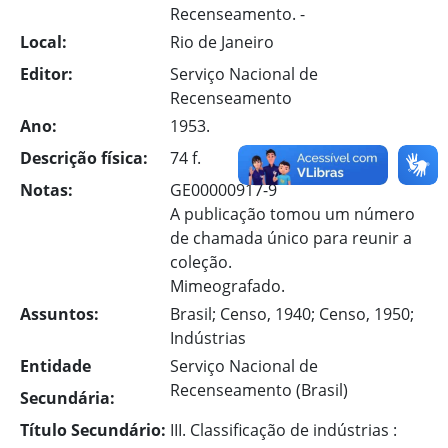
Recenseamento. -
Local:
Rio de Janeiro
Editor:
Serviço Nacional de
Recenseamento
Ano:
1953.
Descrição física:
74 f.
Notas:
GE00000917-9
A publicação tomou um número
de chamada único para reunir a
coleção.
Mimeografado.
Assuntos:
Brasil; Censo, 1940; Censo, 1950;
Indústrias
Entidade
Serviço Nacional de
Recenseamento (Brasil)
Secundária:
Título Secundário:
III. Classificação de indústrias :