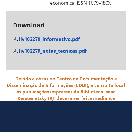
econômica, ISSN 1679-480X
Download
liv102279_informativo.pdf
liv102279_notas_tecnicas.pdf
Devido a obras no Centro de Documentação e
Disseminação de Informações (CDDI), a consulta local
às publicações impressas da Biblioteca Isaac
Kerstenetzky (RJ) deverá ser feita mediante
agendamento pelo e-mail biblioteca@ibge.gov.br
© 2026 IBGE - Instituto Brasileiro de
Geografia e Estatística