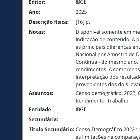
Editor:
IBGE
Ano:
2025
Descrição física:
[16] p.
Notas:
Disponível somente em meio
Indicação de conteúdo: A p
as principais diferenças e
Nacional por Amostra de D
Contínua - do mesmo ano, 
rendimentos. A compreensã
interpretação dos resultad
provenientes dos dois lev
Assuntos:
Censo demográfico, 2022; C
Rendimento; Trabalho
Entidade
IBGE
Secundária:
Título Secundário:
Censo Demográfico 2022 : 
as limitações na comparaç