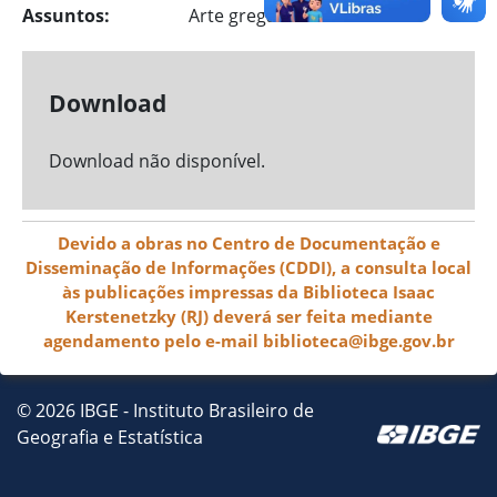
Assuntos:
Arte grega
Download
Download não disponível.
Devido a obras no Centro de Documentação e
Disseminação de Informações (CDDI), a consulta local
às publicações impressas da Biblioteca Isaac
Kerstenetzky (RJ) deverá ser feita mediante
agendamento pelo e-mail biblioteca@ibge.gov.br
© 2026 IBGE - Instituto Brasileiro de
Geografia e Estatística