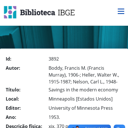
Id:
3892
Autor:
Boddy, Francis M. (Francis
Murray), 1906-; Heller, Walter W.,
1915-1987; Nelson, Carl L., 1948-
Título:
Savings in the modern economy
Local:
Minneapolis [Estados Unidos]
Editor:
University of Minnesota Press
Ano:
1953.
Descrição física:
xix, 370 p.