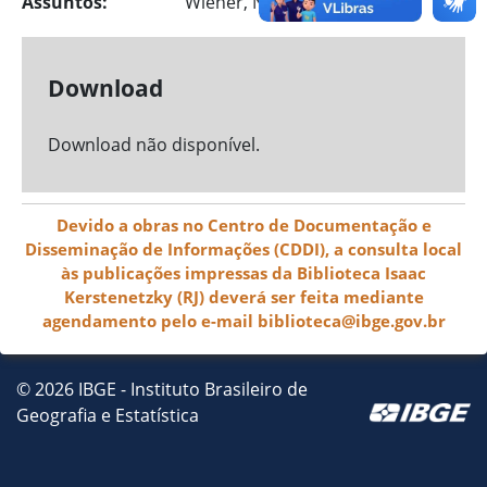
Assuntos:
Wiener, Norbert, 1894-1964
Download
Download não disponível.
Devido a obras no Centro de Documentação e
Disseminação de Informações (CDDI), a consulta local
às publicações impressas da Biblioteca Isaac
Kerstenetzky (RJ) deverá ser feita mediante
agendamento pelo e-mail biblioteca@ibge.gov.br
© 2026 IBGE - Instituto Brasileiro de
Geografia e Estatística