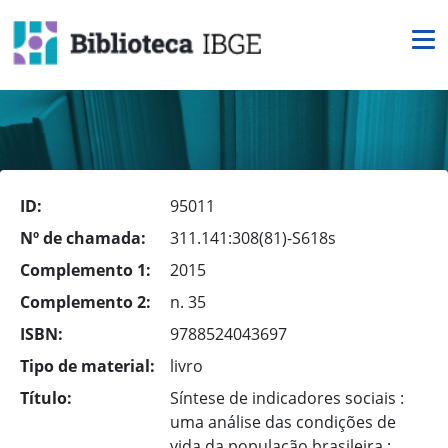
ID:
95011
Nº de chamada:
311.141:308(81)-S618s
Complemento 1:
2015
Complemento 2:
n. 35
ISBN:
9788524043697
Tipo de material:
livro
Título:
Síntese de indicadores sociais :
uma análise das condições de
vida da população brasileira :